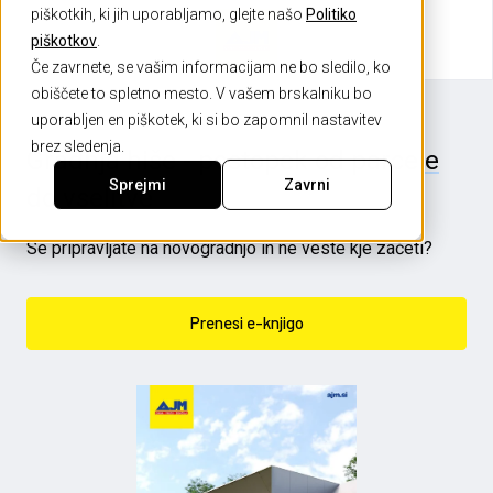
piškotkih, ki jih uporabljamo, glejte našo
Politiko
piškotkov
.
Če zavrnete, se vašim informacijam ne bo sledilo, ko
obiščete to spletno mesto. V vašem brskalniku bo
uporabljen en piškotek, ki si bo zapomnil nastavitev
brez sledenja.
Gradnja hiše - postopek od parcele
Sprejmi
Zavrni
do vselitve
Se pripravljate na novogradnjo in ne veste kje začeti?
Prenesi e-knjigo